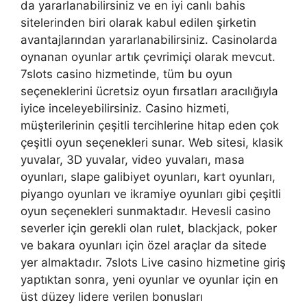
da yararlanabilirsiniz ve en iyi canlı bahis
sitelerinden biri olarak kabul edilen şirketin
avantajlarından yararlanabilirsiniz. Casinolarda
oynanan oyunlar artık çevrimiçi olarak mevcut.
7slots casino hizmetinde, tüm bu oyun
seçeneklerini ücretsiz oyun fırsatları aracılığıyla
iyice inceleyebilirsiniz. Casino hizmeti,
müşterilerinin çeşitli tercihlerine hitap eden çok
çeşitli oyun seçenekleri sunar. Web sitesi, klasik
yuvalar, 3D yuvalar, video yuvaları, masa
oyunları, slape galibiyet oyunları, kart oyunları,
piyango oyunları ve ikramiye oyunları gibi çeşitli
oyun seçenekleri sunmaktadır. Hevesli casino
severler için gerekli olan rulet, blackjack, poker
ve bakara oyunları için özel araçlar da sitede
yer almaktadır. 7slots Live casino hizmetine giriş
yaptıktan sonra, yeni oyunlar ve oyunlar için en
üst düzey lidere verilen bonusları