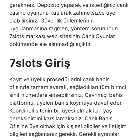
gerekmez. Depozito yaparak ve istediğiniz canlı
casino oyununa katılarak zahmetsizce üye
olabilirsiniz. Güvenlik önlemlerinin
uygulanmasına rağmen, yöntem sorununun
7slots markası web sitesinin Canlı Oyunlar
bölümünde ele alınmadığı açıktır.
7slots Giriş
Kayıt ve üyelik prosedürlerini canlı bahis
ofisinde tamamlayarak, sağladıkları tüm birinci
sınıf hizmetlere erişebilirsiniz. Çevrimiçi bahis
platformu, üyeleri bahis koymaya davet eder.
Koordineli sitenin bir üyesi olmak için yaş
gereksinimini karşılamalısınız. Canlı Bahis
Ofisi’ne üye olmak için kişisel bilgiler ve iletişim
bilgileri sağlamanız gerekir. Gerekli ayrıntıları