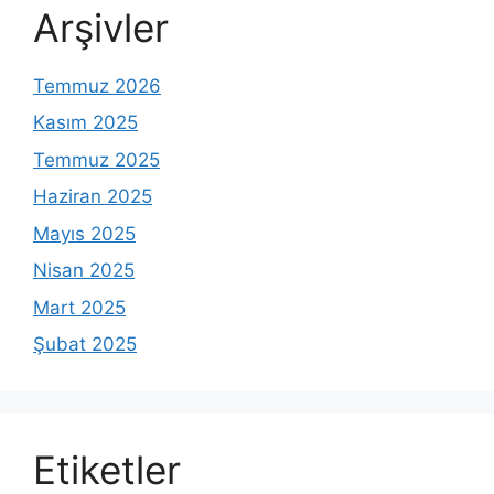
Arşivler
Temmuz 2026
Kasım 2025
Temmuz 2025
Haziran 2025
Mayıs 2025
Nisan 2025
Mart 2025
Şubat 2025
Etiketler