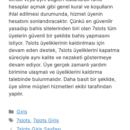
hesaplar açmak gibi genel kural ve koşulların
ihlal edilmesi durumunda, hizmet üyenin
hesabını sonlandıracaktır. Çünkü en güvenilir
yasadışı bahis sitelerinden biri olan 7slots tüm
üyelerin güvenli bir şekilde bahis yapmasını
istiyor. 7slots üyeliklerinin kaldırılması için
devam eden destek, 7slots üyeliklerini kapatma
süreciyle aynı kalite ve nezaketi göstermeye
devam ediyor. Üye gerçek zamanlı yardım
birimine ulaşmalı ve üyeliklerini kaldırma
talebinde bulunmalıdır. Daha basit bir şekilde,
üye silme müşteri hizmetleri ekibi tarafından
yapılır.
Kategoriler
Giriş
Etiketler
7slots
,
7slots Giriş
7slots Giriş Sayfası