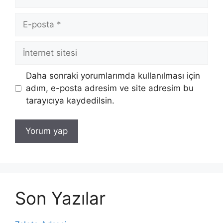
E-
posta
İnternet
sitesi
Daha sonraki yorumlarımda kullanılması için
adım, e-posta adresim ve site adresim bu
tarayıcıya kaydedilsin.
Son Yazılar