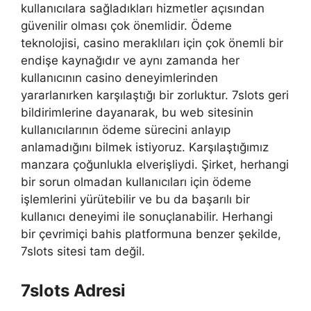
kullanıcılara sağladıkları hizmetler açısından
güvenilir olması çok önemlidir. Ödeme
teknolojisi, casino meraklıları için çok önemli bir
endişe kaynağıdır ve aynı zamanda her
kullanıcının casino deneyimlerinden
yararlanırken karşılaştığı bir zorluktur. 7slots geri
bildirimlerine dayanarak, bu web sitesinin
kullanıcılarının ödeme sürecini anlayıp
anlamadığını bilmek istiyoruz. Karşılaştığımız
manzara çoğunlukla elverişliydi. Şirket, herhangi
bir sorun olmadan kullanıcıları için ödeme
işlemlerini yürütebilir ve bu da başarılı bir
kullanıcı deneyimi ile sonuçlanabilir. Herhangi
bir çevrimiçi bahis platformuna benzer şekilde,
7slots sitesi tam değil.
7slots Adresi