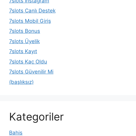
7slots İnstagram
7slots Canlı Destek
7slots Mobil Giriş
7slots Bonus
7slots Üyelik
7slots Kayıt
7slots Kaç Oldu
7slots Güvenilir Mi
(başlıksız)
Kategoriler
Bahis