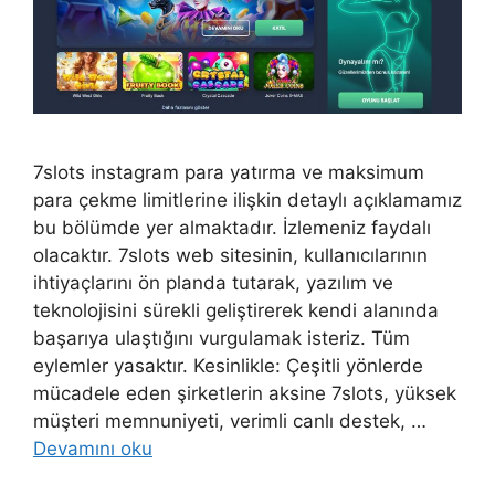
7slots instagram para yatırma ve maksimum
para çekme limitlerine ilişkin detaylı açıklamamız
bu bölümde yer almaktadır. İzlemeniz faydalı
olacaktır. 7slots web sitesinin, kullanıcılarının
ihtiyaçlarını ön planda tutarak, yazılım ve
teknolojisini sürekli geliştirerek kendi alanında
başarıya ulaştığını vurgulamak isteriz. Tüm
eylemler yasaktır. Kesinlikle: Çeşitli yönlerde
mücadele eden şirketlerin aksine 7slots, yüksek
müşteri memnuniyeti, verimli canlı destek, …
Devamını oku