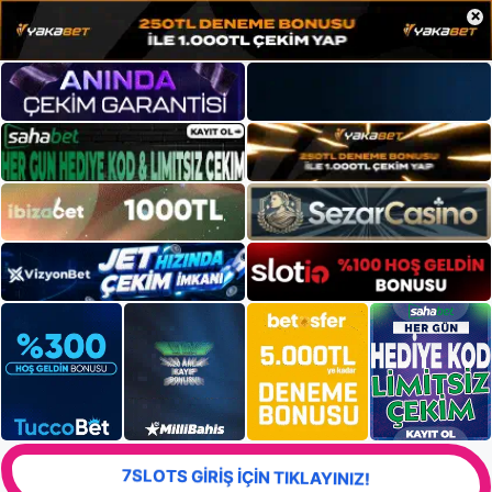
×
7SLOTS GİRİŞ İÇİN TIKLAYINIZ!