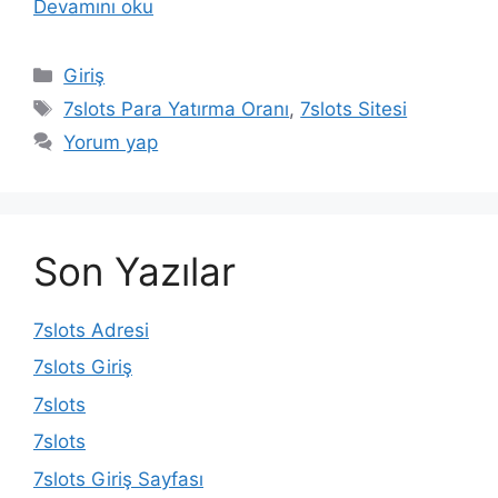
Devamını oku
Kategoriler
Giriş
Etiketler
7slots Para Yatırma Oranı
,
7slots Sitesi
Yorum yap
Son Yazılar
7slots Adresi
7slots Giriş
7slots
7slots
7slots Giriş Sayfası