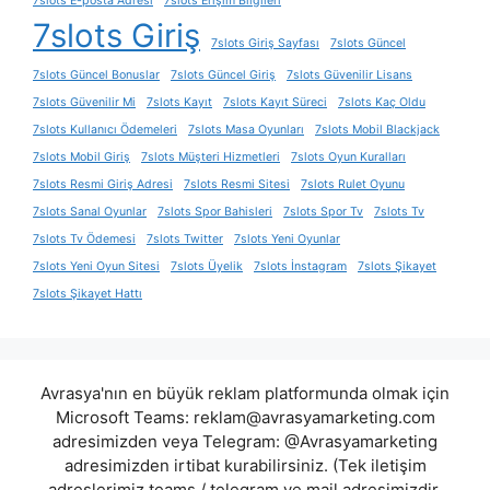
7slots E-posta Adresi
7slots Erişim Bilgileri
7slots Giriş
7slots Giriş Sayfası
7slots Güncel
7slots Güncel Bonuslar
7slots Güncel Giriş
7slots Güvenilir Lisans
7slots Güvenilir Mi
7slots Kayıt
7slots Kayıt Süreci
7slots Kaç Oldu
7slots Kullanıcı Ödemeleri
7slots Masa Oyunları
7slots Mobil Blackjack
7slots Mobil Giriş
7slots Müşteri Hizmetleri
7slots Oyun Kuralları
7slots Resmi Giriş Adresi
7slots Resmi Sitesi
7slots Rulet Oyunu
7slots Sanal Oyunlar
7slots Spor Bahisleri
7slots Spor Tv
7slots Tv
7slots Tv Ödemesi
7slots Twitter
7slots Yeni Oyunlar
7slots Yeni Oyun Sitesi
7slots Üyelik
7slots İnstagram
7slots Şikayet
7slots Şikayet Hattı
Avrasya'nın en büyük reklam platformunda olmak için
Microsoft Teams:
reklam@avrasyamarketing.com
adresimizden veya Telegram: @Avrasyamarketing
adresimizden irtibat kurabilirsiniz. (Tek iletişim
adreslerimiz teams / telegram ve mail adresimizdir.